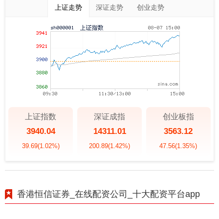
上证走势
深证走势
创业走势
上证指数
深证成指
创业板指
3940.04
14311.01
3563.12
39.69
(1.02%)
200.89
(1.42%)
47.56
(1.35%)
香港恒信证券_在线配资公司_十大配资平台app