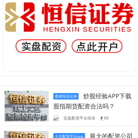
炒股经验APP下载
香港恒信证券
股指期货配资合法吗？
实盘配资平台排名
84
最大的配资公司
十大配资平台app