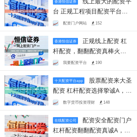
线上最大的配资平
香港恒信证券
台 正规工程项目配资平台推
荐
配资门户网站
152
正规线上配资 杠
香港恒信证券
杆配资，翻翻配资真棒火爆
来袭
我要配资平台
190
股票配资来大圣
十大配资平台app
配资 杠杆配资选择挚诚A，安
全放心，挑对合作伙伴。
数字货币投资理财
148
配资安全配资门户
在线配资公司
杠杆配资翻翻配资真诚A，快