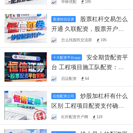
华林优配
185
股票杠杆交易怎么
香港恒信证券
开通 久联配资，股票开户全
上！
怎么找股民交流群
195
安全期货配资平
十大配资平台app
台 工程项目施工队配资：提
高效率降低风险
启运配资
64
炒股加杠杆有什么
在线配资公司
区别 工程项目配资支付确认
流程简述
杠杆配资开户网
118